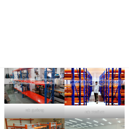
rak merah
rak biru
rak gudang
rak medium