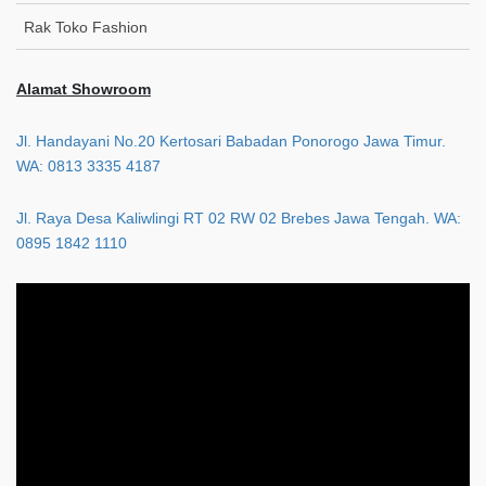
Rak Toko Fashion
Alamat Showroom
Jl. Handayani No.20 Kertosari Babadan Ponorogo Jawa Timur.
WA: 0813 3335 4187
Jl. Raya Desa Kaliwlingi RT 02 RW 02 Brebes Jawa Tengah. WA:
0895 1842 1110