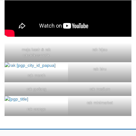
meja kasir & rak
rak hijau
rokok/kosmetik
rak biru
rak merah
rak gudang
rak medium
rak minimarket
rak orange