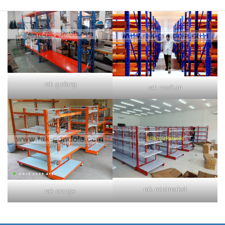
rak gudang
rak medium
rak minimarket
rak orange