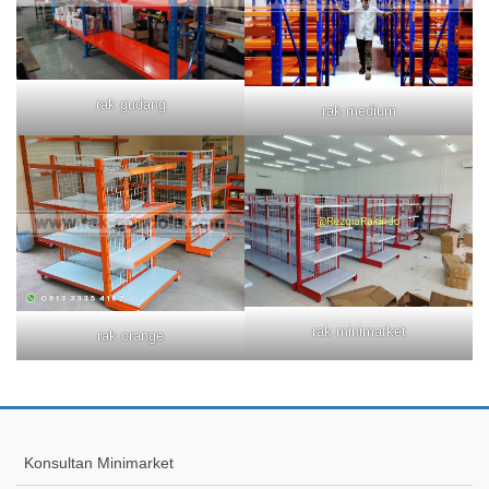
rak gudang
rak medium
rak minimarket
rak orange
Konsultan Minimarket