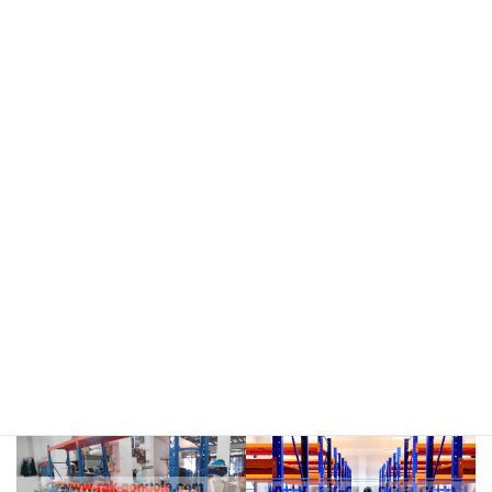
meja kasir & rak
rak hijau
rokok/kosmetik
rak merah
rak biru