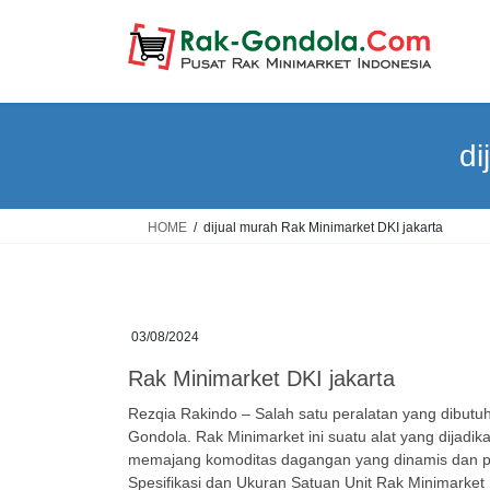
Skip
Skip
to
to
the
the
content
Navigation
di
HOME
dijual murah Rak Minimarket DKI jakarta
03/08/2024
Rak Minimarket DKI jakarta
Rezqia Rakindo – Salah satu peralatan yang dibut
Gondola. Rak Minimarket ini suatu alat yang dijadi
memajang komoditas dagangan yang dinamis dan p
Spesifikasi dan Ukuran Satuan Unit Rak Minimarket 