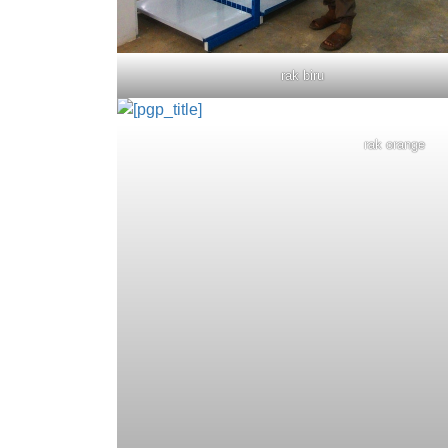
rak biru
rak orange