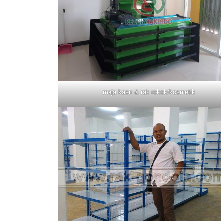
meja kasir & rak rokok/kosmetik