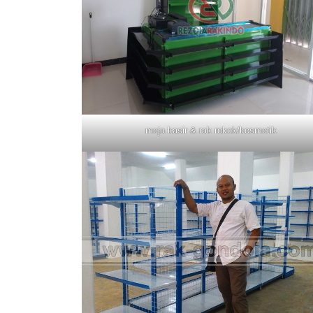
meja kasir & rak rokok/kosmetik