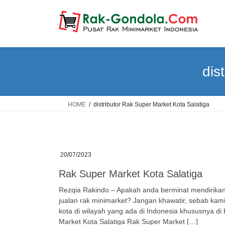
Skip
Skip
to
to
the
the
content
Navigation
dis
HOME
distributor Rak Super Market Kota Salatiga
20/07/2023
Rak Super Market Kota Salatiga
Rezqia Rakindo – Apakah anda berminat mendirikan 
jualan rak minimarket? Jangan khawatir, sebab ka
kota di wilayah yang ada di Indonesia khususnya di
Market Kota Salatiga Rak Super Market […]