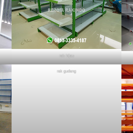
rak hijau
rak gudang