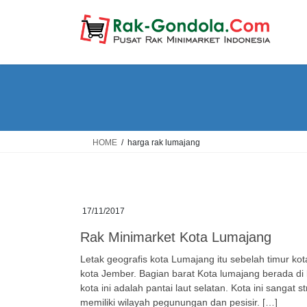
Skip
Skip
to
to
the
the
content
Navigation
HOME
harga rak lumajang
17/11/2017
Rak Minimarket Kota Lumajang
Letak geografis kota Lumajang itu sebelah timur ko
kota Jember. Bagian barat Kota lumajang berada d
kota ini adalah pantai laut selatan. Kota ini sangat
memiliki wilayah pegunungan dan pesisir. […]