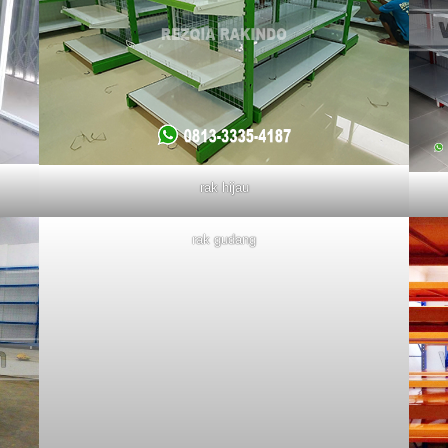
rak hijau
rak gudang