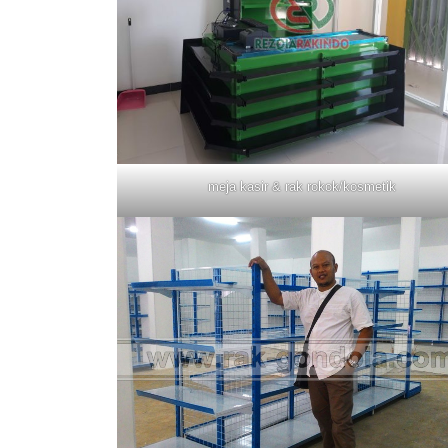
meja kasir & rak rokok/kosmetik