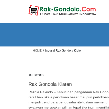
Skip
Skip
to
to
the
the
content
Navigation
HOME
industri Rak Gondola Klaten
09/10/2019
Rak Gondola Klaten
Rezqia Rakindo – Kebutuhan pengadaan Rak Gondo
retail baik skala pertokoan besar maupun pertoko
menjadi trend para pengusaha ritel dalam memenuh
swalayan merupakan pilihan tepat jika ingin memilik