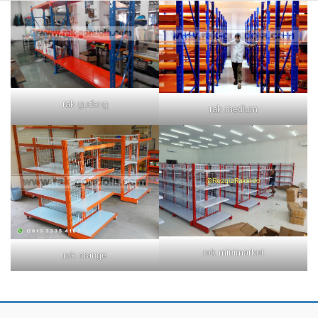
rak gudang
rak medium
rak minimarket
rak orange