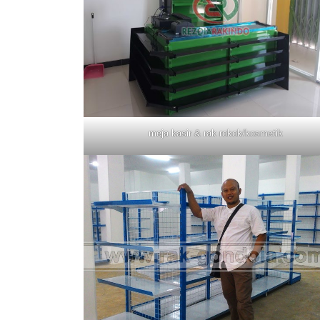
meja kasir & rak rokok/kosmetik