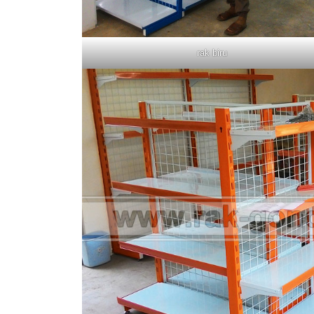
rak biru