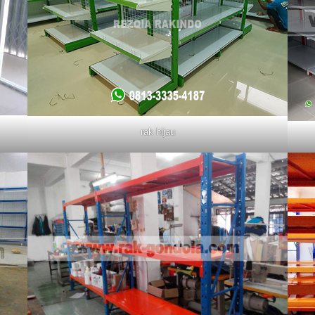
rak hijau