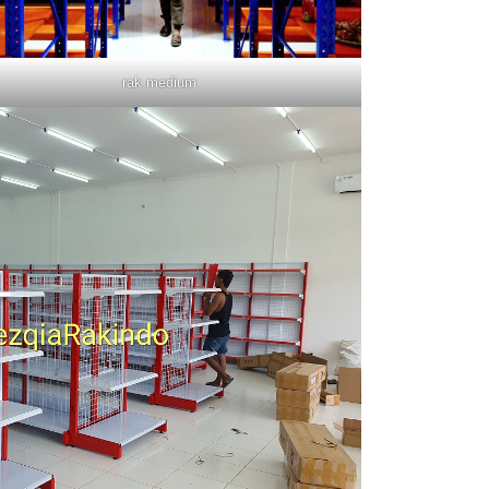
rak medium