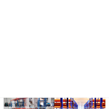
meja kasir & rak
rak hijau
rokok/kosmetik
rak merah
rak biru