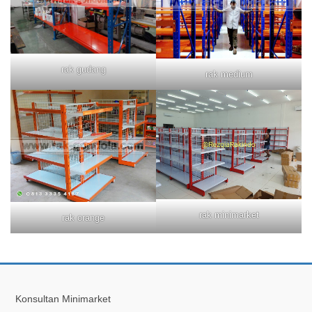
rak gudang
rak medium
rak minimarket
rak orange
Konsultan Minimarket