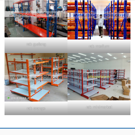
rak gudang
rak medium
rak minimarket
rak orange