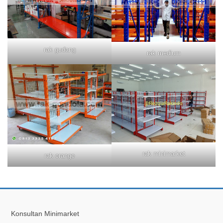
rak gudang
rak medium
rak minimarket
rak orange
Konsultan Minimarket