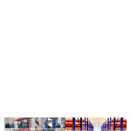
meja kasir & rak
rak hijau
rokok/kosmetik
rak merah
rak biru