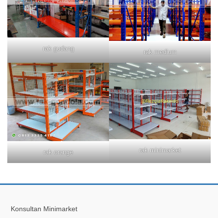
rak gudang
rak medium
rak minimarket
rak orange
Konsultan Minimarket