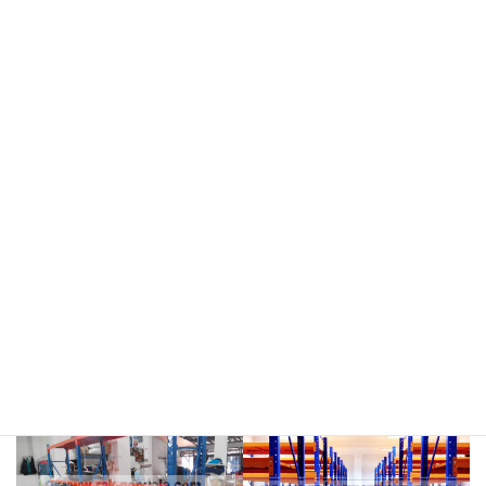
meja kasir & rak
rak hijau
rokok/kosmetik
rak merah
rak biru