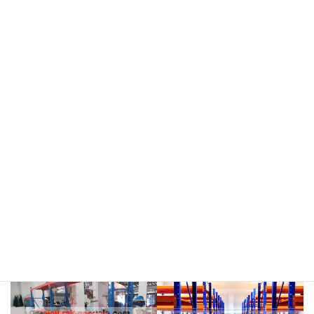
meja kasir & rak
rak hijau
rokok/kosmetik
rak merah
rak biru