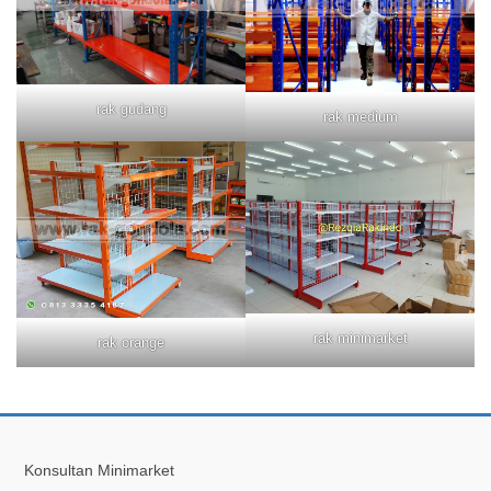
rak gudang
rak medium
rak minimarket
rak orange
Konsultan Minimarket