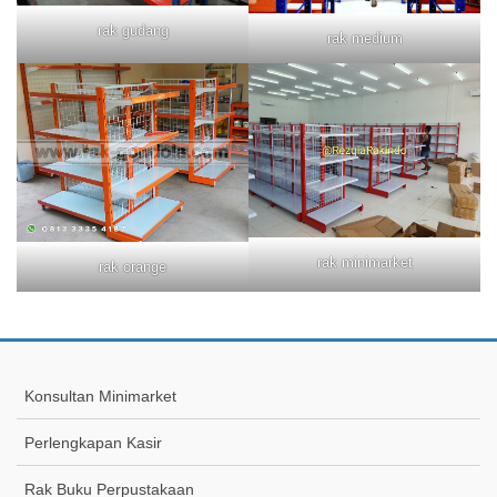
rak gudang
rak medium
rak minimarket
rak orange
Konsultan Minimarket
Perlengkapan Kasir
Rak Buku Perpustakaan