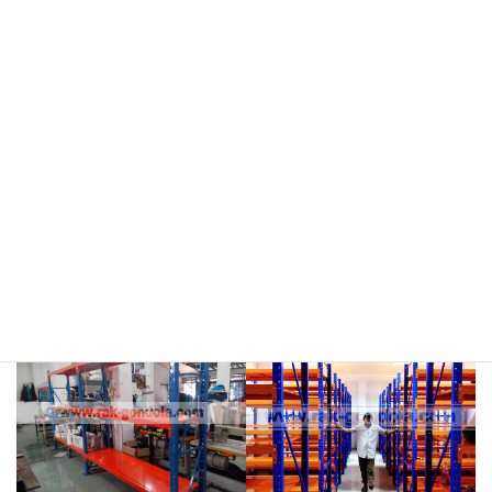
meja kasir & rak
rak hijau
rokok/kosmetik
rak merah
rak biru