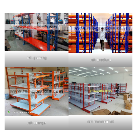
rak gudang
rak medium
rak minimarket
rak orange