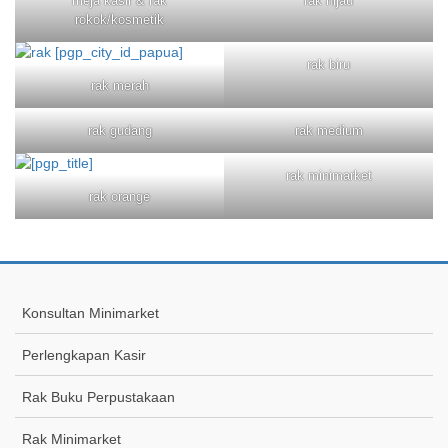
meja kasir & rak
rak hijau
rokok/kosmetik
rak biru
rak merah
rak gudang
rak medium
rak minimarket
rak orange
Konsultan Minimarket
Perlengkapan Kasir
Rak Buku Perpustakaan
Rak Minimarket