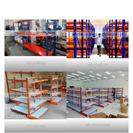
rak merah
rak biru
rak gudang
rak medium
rak minimarket
rak orange