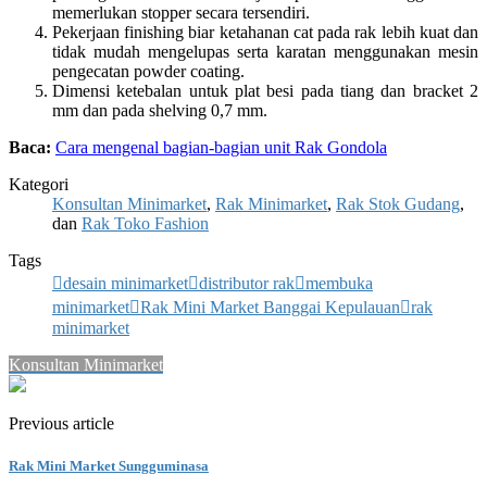
memerlukan stopper secara tersendiri.
Pekerjaan finishing biar ketahanan cat pada rak lebih kuat dan
tidak mudah mengelupas serta karatan menggunakan mesin
pengecatan powder coating.
Dimensi ketebalan untuk plat besi pada tiang dan bracket 2
mm dan pada shelving 0,7 mm.
Baca:
Cara mengenal bagian-bagian unit Rak Gondola
Kategori
Konsultan Minimarket
,
Rak Minimarket
,
Rak Stok Gudang
,
dan
Rak Toko Fashion
Tags
desain minimarket
distributor rak
membuka
minimarket
Rak Mini Market Banggai Kepulauan
rak
minimarket
Konsultan Minimarket
Previous article
Rak Mini Market Sungguminasa