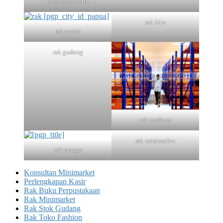
rokok/kosmetik
rak biru
rak merah
rak gudang
rak medium
rak minimarket
rak orange
Konsultan Minimarket
Perlengkapan Kasir
Rak Buku Perpustakaan
Rak Minimarket
Rak Stok Gudang
Rak Toko Fashion