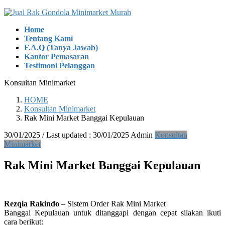
Skip
Skip
to
to
Home
the
the
Tentang Kami
content
Navigation
F.A.Q (Tanya Jawab)
Kantor Pemasaran
Testimoni Pelanggan
Konsultan Minimarket
HOME
Konsultan Minimarket
Rak Mini Market Banggai Kepulauan
30/01/2025
/ Last updated :
30/01/2025
Admin
Konsultan
Minimarket
Rak Mini Market Banggai Kepulauan
Rezqia Rakindo
– Sistem Order Rak Mini Market
Banggai Kepulauan untuk ditanggapi dengan cepat silakan ikuti
cara berikut: