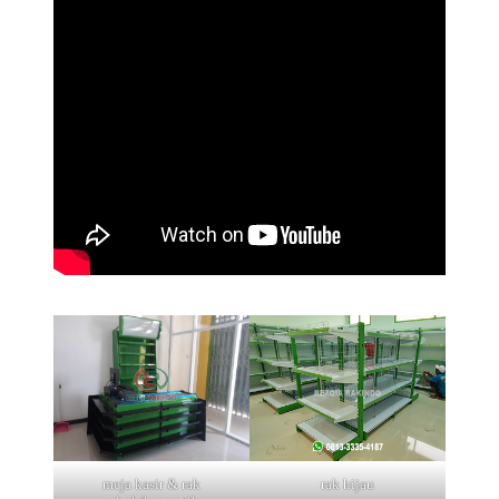
meja kasir & rak
rak hijau