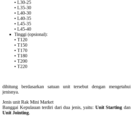
• L30-25
• L35-30
• L40-30
• L40-35
• L45-35
• L45-40
Tinggi (opsional):
• T120
• T150
• T170
• T180
• T200
• T220
dihitung berdasarkan satuan unit tersebut dengan mengetahui
jenisnya.
Jenis unit Rak Mini Market
Banggai Kepulauan terdiri dari dua jenis, yaitu:
Unit Starting
dan
Unit Jointing
.