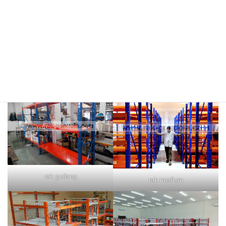
rak merah
rak biru
rak gudang
rak medium