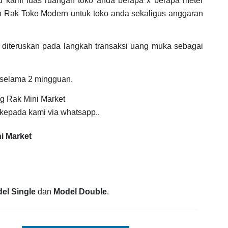
hu kami luas ruangan toko anda berapa x berapa meter
 Rak Toko Modern untuk toko anda sekaligus anggaran
diteruskan pada langkah transaksi uang muka sebagai
 selama 2 mingguan.
ng Rak Mini Market
kepada kami via whatsapp..
i Market
el Single
dan
Model Double
.