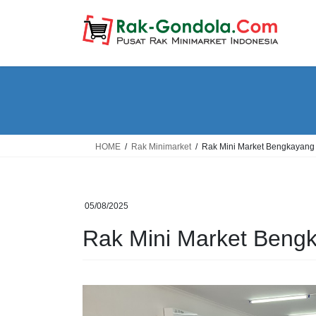
Skip
Skip
to
to
the
the
content
Navigation
HOME
Rak Minimarket
Rak Mini Market Bengkayang
05/08/2025
Rak Mini Market Beng