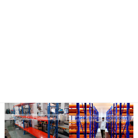
meja kasir & rak
rak hijau
rokok/kosmetik
rak merah
rak biru