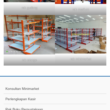
rak gudang
rak medium
rak minimarket
rak orange
Konsultan Minimarket
Perlengkapan Kasir
Rak Buku Perpustakaan