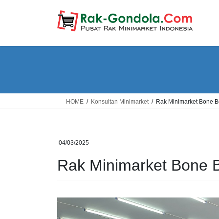
Skip
Skip
to
to
the
the
content
Navigation
HOME
Konsultan Minimarket
Rak Minimarket Bone 
04/03/2025
Rak Minimarket Bone 