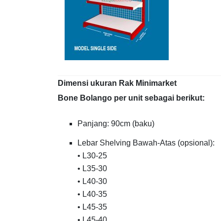
Dimensi ukuran Rak Minimarket
Bone Bolango per unit sebagai berikut:
Panjang: 90cm (baku)
Lebar Shelving Bawah-Atas (opsional):
• L30-25
• L35-30
• L40-30
• L40-35
• L45-35
• L45-40