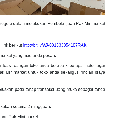
segera dalam melakukan Pembelanjaan Rak Minimarket
link berikut
http://bit.ly/WA081333354187RAK
.
imarket yang mau anda pesan.
n luas ruangan toko anda berapa x berapa meter agar
k Minimarket untuk toko anda sekaligus rincian biaya
eruskan pada tahap transaksi uang muka sebagai tanda
akukan selama 2 mingguan.
tang Rak Minimarket