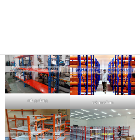
rak merah
rak biru
rak gudang
rak medium