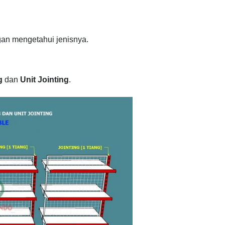
gan mengetahui jenisnya.
g
dan
Unit Jointing
.