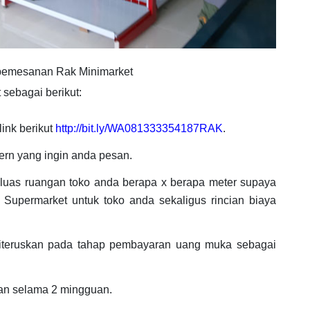
pemesanan Rak Minimarket
sebagai berikut:
ink berikut
http://bit.ly/WA081333354187RAK
.
rn yang ingin anda pesan.
n luas ruangan toko anda berapa x berapa meter supaya
Supermarket untuk toko anda sekaligus rincian biaya
diteruskan pada tahap pembayaran uang muka sebagai
an selama 2 mingguan.