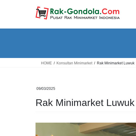
Skip
Skip
to
to
the
the
content
Navigation
HOME
Konsultan Minimarket
Rak Minimarket Luwuk
09/03/2025
Rak Minimarket Luwuk