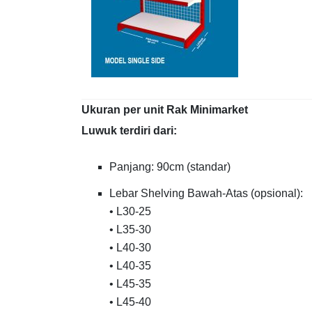
Ukuran per unit Rak Minimarket
Luwuk terdiri dari:
Panjang: 90cm (standar)
Lebar Shelving Bawah-Atas (opsional):
• L30-25
• L35-30
• L40-30
• L40-35
• L45-35
• L45-40