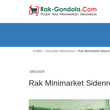
Skip
Skip
to
to
the
the
content
Navigation
HOME
Konsultan Minimarket
Rak Minimarket Siden
18/01/2025
Rak Minimarket Siden