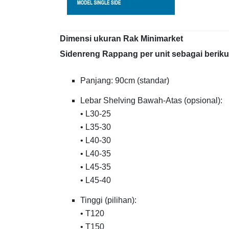
Dimensi ukuran Rak Minimarket
Sidenreng Rappang per unit sebagai beriku
Panjang: 90cm (standar)
Lebar Shelving Bawah-Atas (opsional):
• L30-25
• L35-30
• L40-30
• L40-35
• L45-35
• L45-40
Tinggi (pilihan):
• T120
• T150