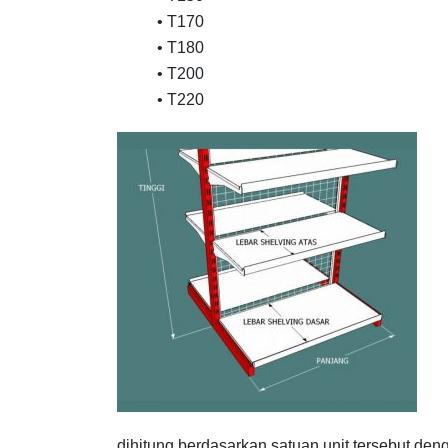
• T170
• T180
• T200
• T220
dihitung berdasarkan satuan unit tersebut den