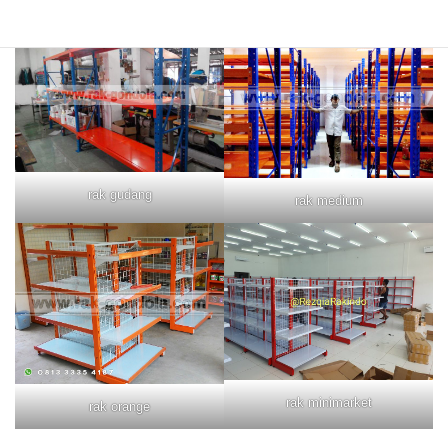
rak gudang
rak medium
rak minimarket
rak orange