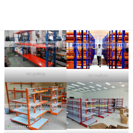
rak merah
rak biru
rak gudang
rak medium