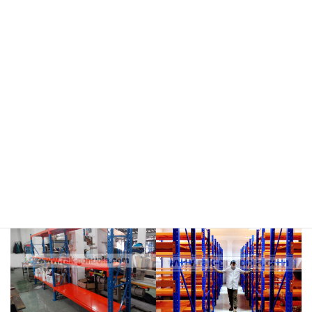
meja kasir & rak
rak hijau
rokok/kosmetik
rak merah
rak biru