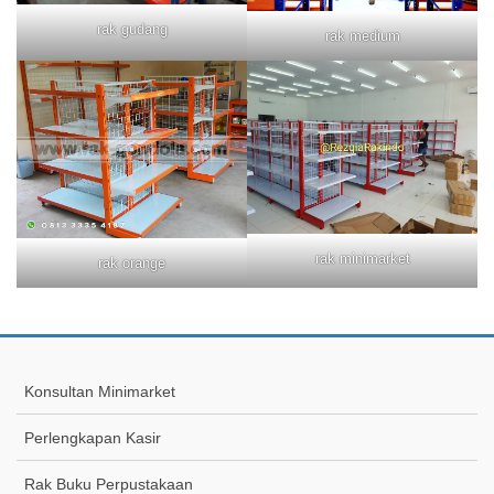
rak gudang
rak medium
rak minimarket
rak orange
Konsultan Minimarket
Perlengkapan Kasir
Rak Buku Perpustakaan