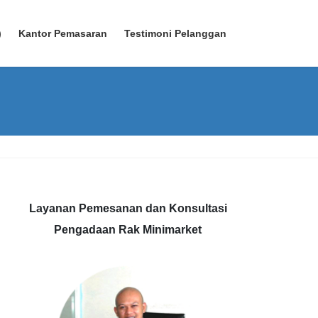
)
Kantor Pemasaran
Testimoni Pelanggan
Layanan Pemesanan dan Konsultasi
Pengadaan Rak Minimarket