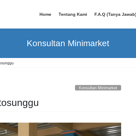
Home
Tentang Kami
F.A.Q (Tanya Jawab
Konsultan Minimarket
tosunggu
Konsultan Minimarket
tosunggu