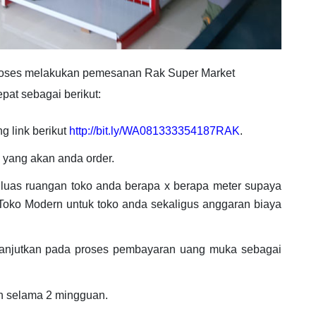
 proses melakukan pemesanan Rak Super Market
pat sebagai berikut:
g link berikut
http://bit.ly/WA081333354187RAK
.
 yang akan anda order.
n luas ruangan toko anda berapa x berapa meter supaya
oko Modern untuk toko anda sekaligus anggaran biaya
lanjutkan pada proses pembayaran uang muka sebagai
n selama 2 mingguan.