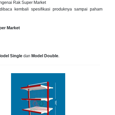
ngenai Rak Super Market
ibaca kembali spesifikasi produknya sampai paham
per Market
odel Single
dan
Model Double
.