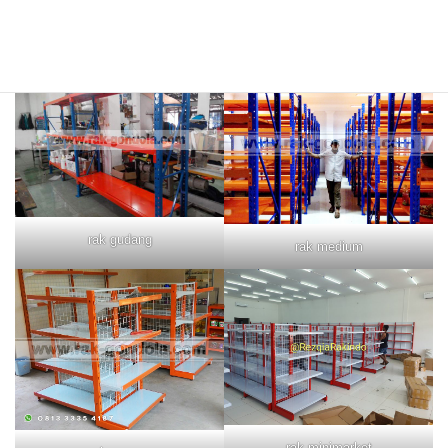
rak merah
rak biru
rak gudang
rak medium
rak minimarket