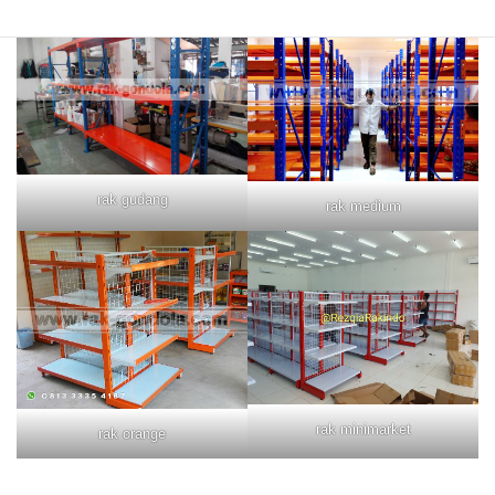
rak gudang
rak medium
rak minimarket
rak orange