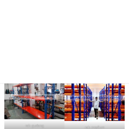
meja kasir & rak
rak hijau
rokok/kosmetik
rak merah
rak biru
rak gudang
rak medium