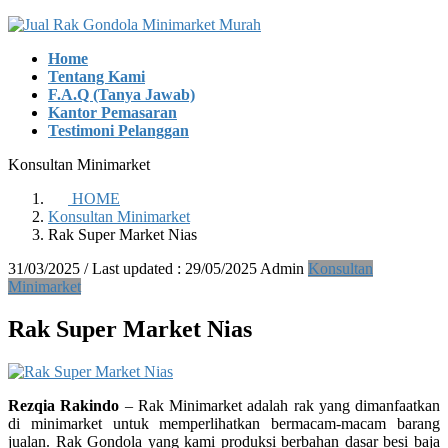
Skip
Skip
to
to
Home
the
the
Tentang Kami
content
Navigation
F.A.Q (Tanya Jawab)
Kantor Pemasaran
Testimoni Pelanggan
Konsultan Minimarket
HOME
Konsultan Minimarket
Rak Super Market Nias
31/03/2025
/ Last updated :
29/05/2025
Admin
Konsultan
Minimarket
Rak Super Market Nias
Rezqia Rakindo
– Rak Minimarket adalah rak yang dimanfaatkan
di minimarket untuk memperlihatkan bermacam-macam barang
jualan. Rak Gondola yang kami produksi berbahan dasar besi baja