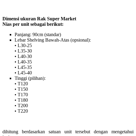
Dimensi ukuran Rak Super Market
Nias per unit sebagai berikut:
Panjang: 90cm (standar)
Lebar Shelving Bawah-Atas (opsional):
• L30-25
• L35-30
• L40-30
• L40-35
• L45-35
• L45-40
Tinggi (pilihan):
• T120
• T150
• T170
• T180
• T200
• T220
dihitung berdasarkan satuan unit tersebut dengan mengetahui