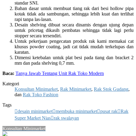
standar SNI.
Bahan dasar untuk membuat tiang rak dari besi hollow pipa
kotak tidak ada sambungan, sehingga lebih kuat dan terlihat
rapi tanpa las-lasan.
Desain shelving dibuat secara dinamis dengan ujung depan
untuk pricetag dikasih pembatas sehingga tidak lagi perlu
stopper secara tersendiri.
Untuk pekerjaan pengecatan produk rak kami memakai cat
khusus powder coating, jadi cat tidak mudah terkelupas dan
karatan.
Dimensi ketebalan untuk plat besi pada tiang dan bracket 2
mm dan pada shelving 0,7 mm.
Baca:
Tanya Jawab Tentang Unit Rak Toko Modern
Kategori
Konsultan Minimarket
,
Rak Minimarket
,
Rak Stok Gudang
,
dan
Rak Toko Fashion
Tags
desain minimarket
membuka minimarket
pusat rak
Rak
Super Market Nias
rak swalayan
Konsultan Minimarket