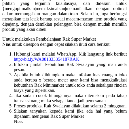
pilihan yang terjamin kualitasnya, dan didesain untuk
{mengoptimalkan|memaksimalkan|memanfaatkan dengan optimal
dalam memungsikan ruangan dalam toko. Selain itu, juga berfungsi
merapikan tata letak barang sesuai macam-macam item produk yang
dipajang, dengan demikian pelanggan bisa dengan mudah memilih
produk yang akan dibeli.
Untuk melakukan Pembelanjaan Rak Super Market
Nias untuk direspon dengan cepat silakan ikuti cara berikut:
Hubungi kami melalui WhatsApp, klik langsung link berikut
http://bit.ly/WA081333354187RAK
.
Infokan jumlah kebutuhan Rak Swalayan yang mau anda
pesan.
Apabila butuh dihitungkan maka infokan luas ruangan toko
anda berapa x berapa meter agar kami bisa mengkalkulasi
kebutuhan Rak Minimarket untuk toko anda sekaligus rincian
biaya yang diperlukan.
Jika sudah cocok hitungannya maka diteruskan pada tahap
transaksi uang muka sebagai tanda jadi pemesanan.
Proses produksi Rak Swalayan dilakukan selama 2 mingguan.
Silakan tanyakan kepada kami jika ada hal yang belum
dipahami mengenai Rak Super Market
Nias.