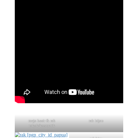
meja kasir & rak
rak hijau
rokok/kosmetik