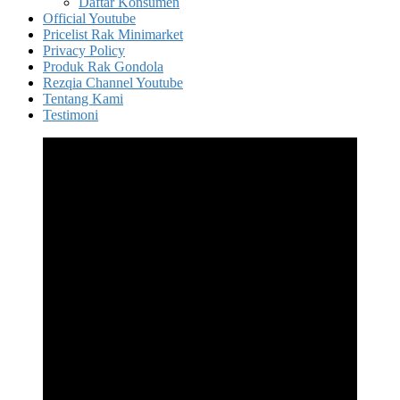
Daftar Konsumen
Official Youtube
Pricelist Rak Minimarket
Privacy Policy
Produk Rak Gondola
Rezqia Channel Youtube
Tentang Kami
Testimoni