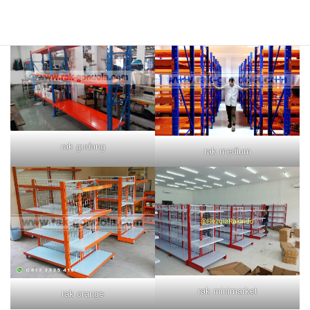
rak merah
rak biru
rak gudang
rak medium
rak minimarket
rak orange