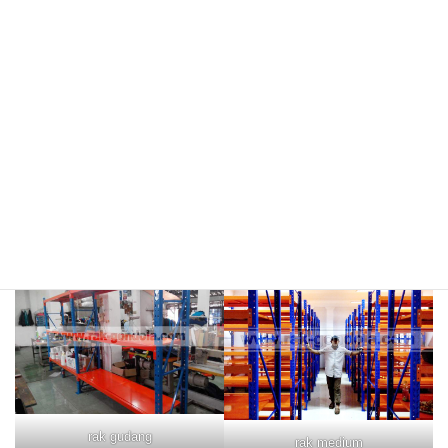
meja kasir & rak
rak hijau
rokok/kosmetik
rak merah
rak biru
rak gudang
rak medium