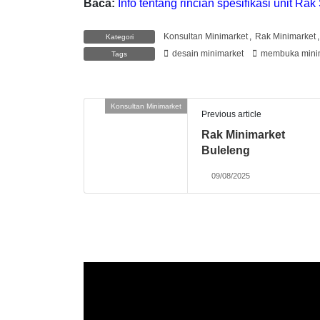
Baca:
Info tentang rincian spesifikasi unit Ra
Konsultan Minimarket
,
Rak Minimarket
Kategori
desain minimarket
membuka mini
Tags
Konsultan Minimarket
Previous article
Rak Minimarket
Buleleng
09/08/2025