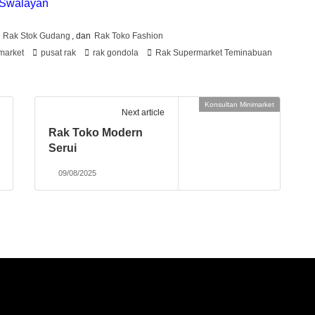
k Swalayan
,
Rak Stok Gudang
, dan
Rak Toko Fashion
market
pusat rak
rak gondola
Rak Supermarket Teminabuan
Konsultan Minimarket
Next article
Rak Toko Modern
Serui
09/08/2025