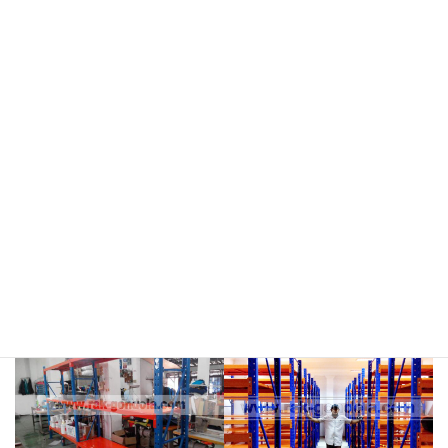
meja kasir & rak
rak hijau
rokok/kosmetik
rak merah
rak biru