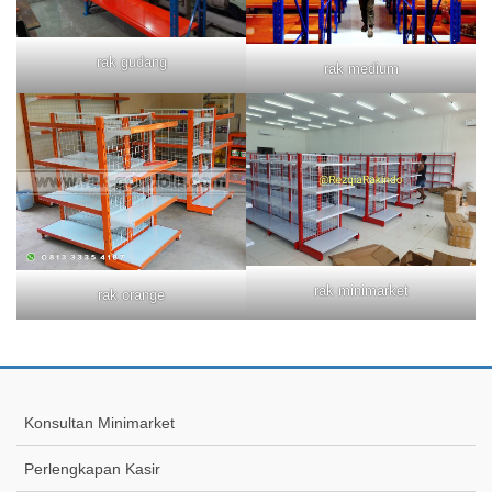
rak gudang
rak medium
rak minimarket
rak orange
Konsultan Minimarket
Perlengkapan Kasir