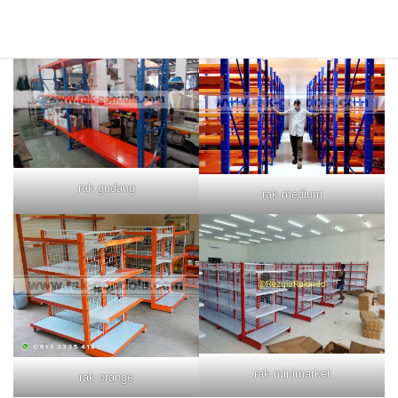
rak merah
rak biru
rak gudang
rak medium
rak minimarket
rak orange