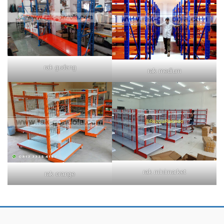
rak gudang
rak medium
rak minimarket
rak orange