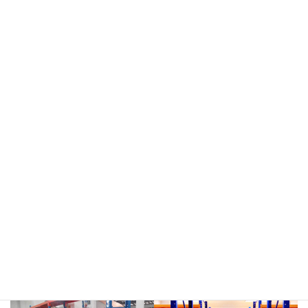
meja kasir & rak
rak hijau
rokok/kosmetik
rak merah
rak biru