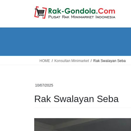
Skip
Skip
to
to
the
the
content
Navigation
HOME
Konsultan Minimarket
Rak Swalayan Seba
10/07/2025
Rak Swalayan Seba