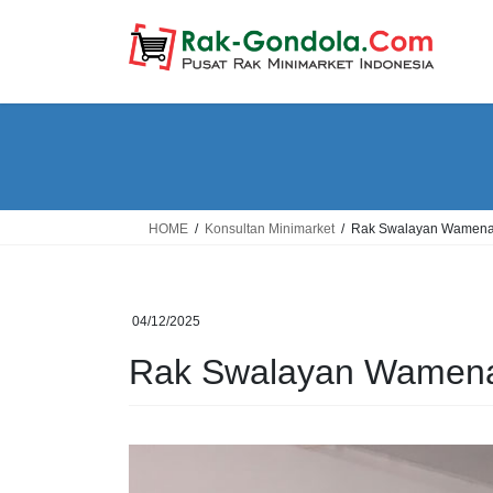
Skip
Skip
to
to
the
the
content
Navigation
HOME
Konsultan Minimarket
Rak Swalayan Wamen
04/12/2025
Rak Swalayan Wamen