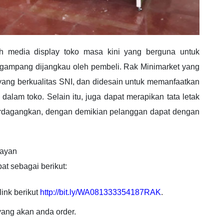
 media display toko masa kini yang berguna untuk
gampang dijangkau oleh pembeli. Rak Minimarket yang
n yang berkualitas SNI, dan didesain untuk memanfaatkan
lam toko. Selain itu, juga dapat merapikan tata letak
perdagangkan, dengan demikian pelanggan dapat dengan
layan
t sebagai berikut:
ink berikut
http://bit.ly/WA081333354187RAK
.
ang akan anda order.