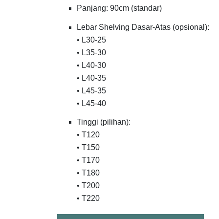
Panjang: 90cm (standar)
Lebar Shelving Dasar-Atas (opsional):
• L30-25
• L35-30
• L40-30
• L40-35
• L45-35
• L45-40
Tinggi (pilihan):
• T120
• T150
• T170
• T180
• T200
• T220