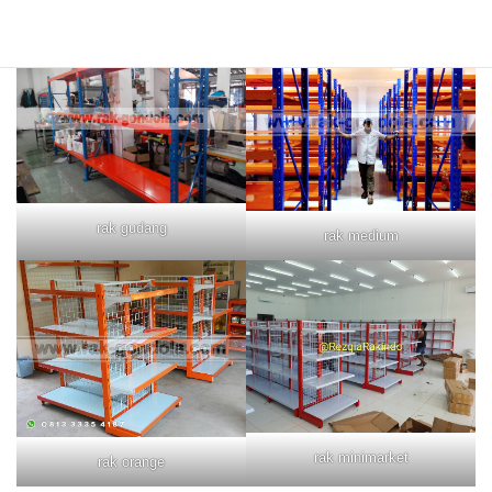
rak merah
rak biru
rak gudang
rak medium
rak minimarket
rak orange