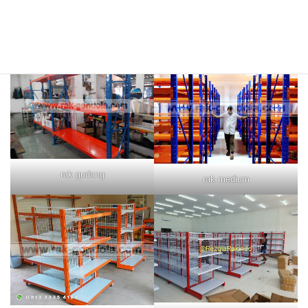
rak merah
rak biru
rak gudang
rak medium