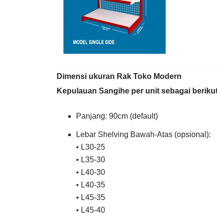
Dimensi ukuran Rak Toko Modern
Kepulauan Sangihe per unit sebagai berikut
Panjang: 90cm (default)
Lebar Shelving Bawah-Atas (opsional):
• L30-25
• L35-30
• L40-30
• L40-35
• L45-35
• L45-40