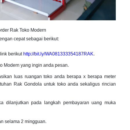
order Rak Toko Modern
ngan cepat sebagai berikut:
ink berikut
http://bit.ly/WA081333354187RAK
.
o Modern yang ingin anda pesan.
asikan luas ruangan toko anda berapa x berapa meter
tuhan Rak Gondola untuk toko anda sekaligus rincian
ka dilanjutkan pada langkah pembayaran uang muka
an selama 2 mingguan.