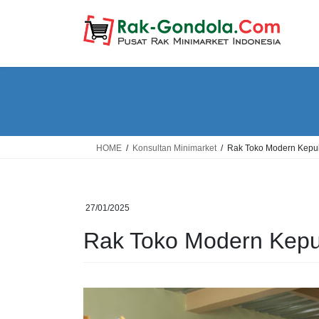
Skip
Skip
to
to
the
the
content
Navigation
HOME
Konsultan Minimarket
Rak Toko Modern Kepu
27/01/2025
Rak Toko Modern Kepu