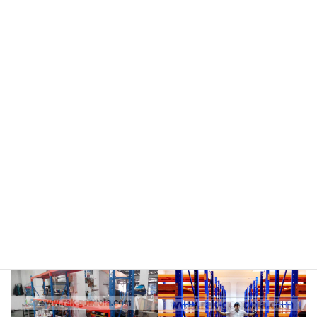
meja kasir & rak
rak hijau
rokok/kosmetik
rak merah
rak biru