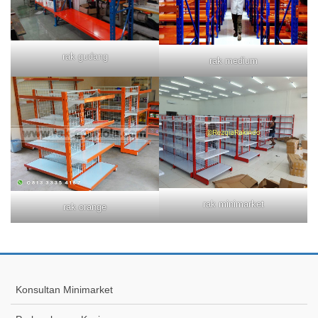
rak gudang
rak medium
rak minimarket
rak orange
Konsultan Minimarket