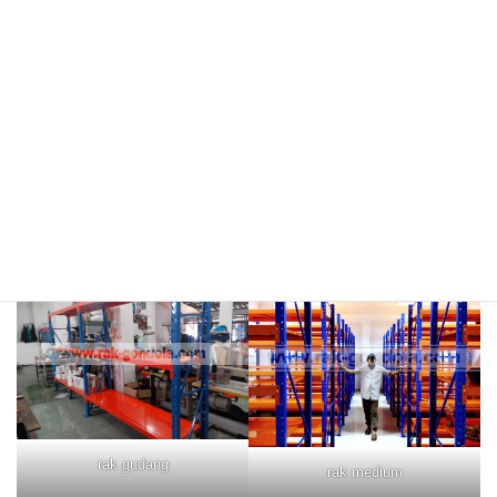
rokok/kosmetik
rak merah
rak biru
rak gudang
rak medium