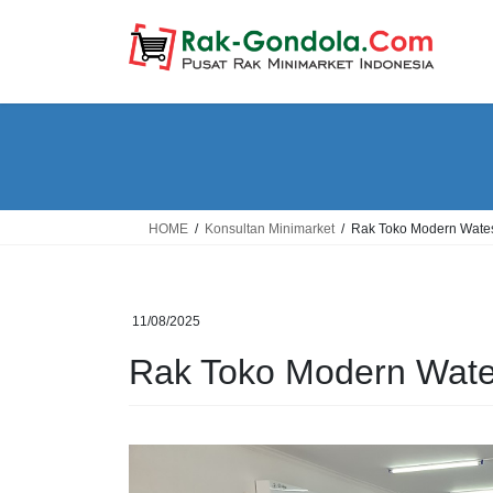
Skip
Skip
to
to
the
the
content
Navigation
HOME
Konsultan Minimarket
Rak Toko Modern Wate
11/08/2025
Rak Toko Modern Wat