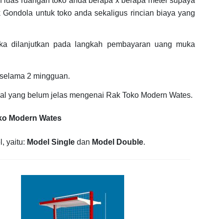
an luas ruangan toko anda berapa x berapa meter supaya
 Gondola untuk toko anda sekaligus rincian biaya yang
ka dilanjutkan pada langkah pembayaran uang muka
 selama 2 mingguan.
hal yang belum jelas mengenai Rak Toko Modern Wates.
oko Modern Wates
, yaitu:
Model Single
dan
Model Double
.