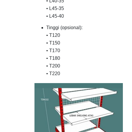
• L40-35
• L45-35
• L45-40
Tinggi (opsional):
• T120
• T150
• T170
• T180
• T200
• T220