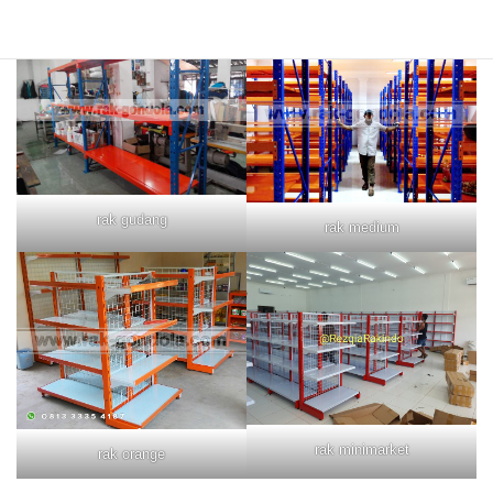
rak merah
rak biru
rak gudang
rak medium
rak minimarket
rak orange